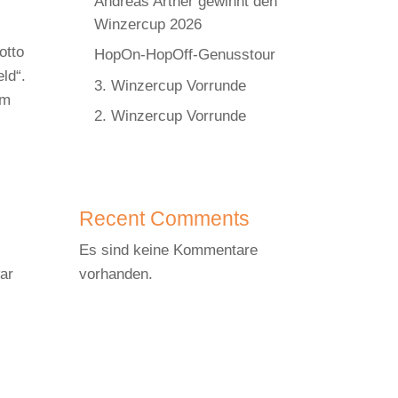
Andreas Artner gewinnt den
Winzercup 2026
otto
HopOn-HopOff-Genusstour
ld“.
3. Winzercup Vorrunde
om
2. Winzercup Vorrunde
Recent Comments
Es sind keine Kommentare
ar
vorhanden.