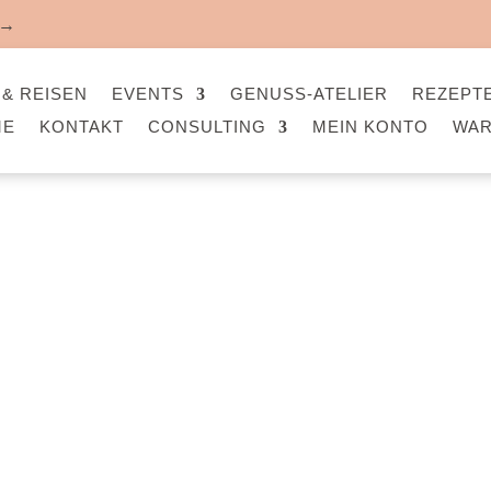
→
& REISEN
EVENTS
GENUSS-ATELIER
REZEPT
ME
KONTAKT
CONSULTING
MEIN KONTO
WA
Komm mit auf
INARISCHES 