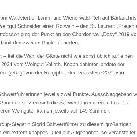
vom Waldviertler Lamm und Wienerwald-Reh auf Bärlauchris
Weingut Schneider einen Rotwein – den St. Laurent „Frauenfe
attdessen ging der Punkt an den Chardonnay „Dasy“ 2019 v
damit den zweiten Punkt sicherten.
– fiel die Wahl der Gäste nicht wie sonst üblich auf einen
 2024 vom Weingut Vollath. Knapp dahinter landete der
n, gefolgt von der Rotgipfler Beerenauslese 2021 von
 Schwertführerinnen jeweils zwei Punkte. Ausschlaggebend w
 Stimmen setzten sich die Schwertführerinnen mit nur 15
deren Weingüter kamen jeweils auf 149 Stimmen.
ercup-Siegerin Sigrid Schwertführer zu diesem großartigen
s ein extrem knappes Duell auf Augenhöhe“, so Veranstalter