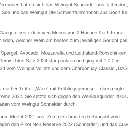
Vorrunden hatten sich das Weingut Schneider aus Tattendorf
 See und das Weingut Die Schwertführerinnen aus Sooß für
f Gänge eines exklusiven Menüs von 2 Hauben Koch Franz
hieden, welcher Wein am besten zum jeweiligen Gericht pas
t Spargel, Avocado, Mozzarella und Leithaland-Rohschinken.
emischten Satz 2024 klar punkten und ging mit 1:0:0 in
024 vom Weingut Vollath und dem Chardonnay Classic „DAS
trischer Trüffel-„Wuzi“ mit Frühlingsgemüse – überzeugte
Treme 2022. Sie setzte sich gegen den Weißburgunder 2023
tätten vom Weingut Schneider durch.
 seinem Merlot 2021 aus. Zum geschmorten Rehragout vom
gegen den Pinot Noir Reserve 2022 (Schneider) und das Cuv