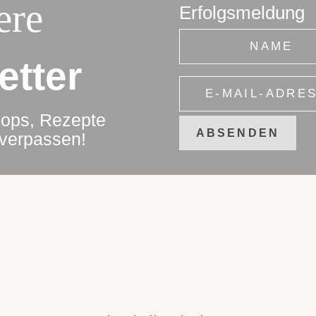
ere
Erfolgsmeldung
tter
hops, Rezepte
ABSENDEN
 verpassen!